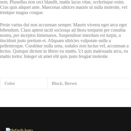
sem. Phasellus non orci blandit, mattis lacus vitae, scelerisque enim.
Cras quis aliquet ante. Maecenas ultrices mauris ut nulla molestie, vel
tristique magna congue.
Proin varius dui non accumsan semper. Mauris viverra eget arcu eget
bibendum. Class aptent taciti sociosqu ad litora torquent per conubia
nostra, per inceptos himenaeos. Suspendisse interdum est turpis, a
tincidunt justo pretium et. Aliquam ultricies vulputate nulla a
pellentesque. Curabitur nulla urna, sodales non luctus vel, accumsan a
lectus. Quisque dictum in libero eu mattis. Ut quis malesuada arcu, eu
mattis tortor. Integer sit amet elit quis justo feugiat molestie.
Color
Black, Brown