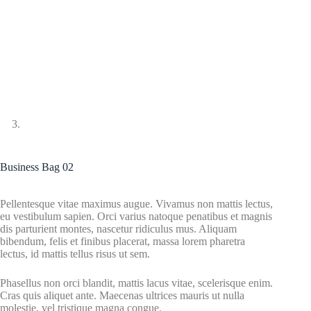
Business Bag 02
Pellentesque vitae maximus augue. Vivamus non mattis lectus,
eu vestibulum sapien. Orci varius natoque penatibus et magnis
dis parturient montes, nascetur ridiculus mus. Aliquam
bibendum, felis et finibus placerat, massa lorem pharetra
lectus, id mattis tellus risus ut sem.
Phasellus non orci blandit, mattis lacus vitae, scelerisque enim.
Cras quis aliquet ante. Maecenas ultrices mauris ut nulla
molestie, vel tristique magna congue.